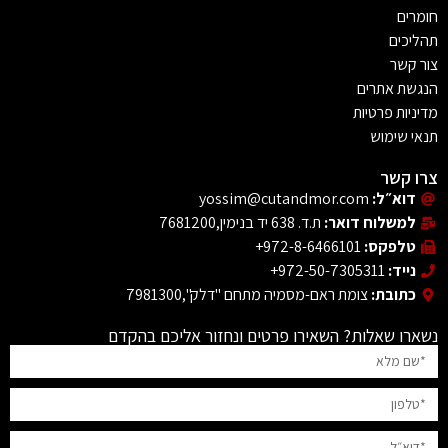
רים
יכים
 קשר
שת אתרים
ניות פרטיות
י שימוש
ו קשר
דוא״ל:
yossim@cutandmor.com
למשלוח דואר:
ת.ד. 638 יד בנימין,7681200
טלפקס:
972-8-6466101+
נייד:
972-50-7305311+
כתובת:
צומת ראם-מסמיה מתחם "דלק",7981300
רו שאלות? השאירו פרטים ונחזור אליכם בהקדם