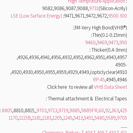
High Temprature Application
9082,9086,9087,9088,
9731
(Silicon-Acrily
:9471,9671,9472,9672,
9500
300 LSE (Low Surface 
3M-Very High Bond(VHB®)
Thin(0.1-0.15mm)
9460
,
9469
,
9473
,
95
Thicker(0.4-3mm) 
4926,4936,4941,4956,4932,4952,4962,4951,4943,4957
4905
4910(opticlyclear),4920,4930,4950,4955,4959,
RP-45
4945,4946
Click here to review all
VHB Data Shee
Thermal attachment & Electrical Tapes 
,
3M:
8805
,8810,8815
,
9703
,
9713
,
9719
,
9885
,
9889FR
,
60
,
92
,
363
,
42
1170
,
1115B
,
1181
,
1183
,
1205
,
1245
,
5413
,
5451
,
5480
,
5589
,
970
Chomerics-Parker : T-404,T-405,T-410,T-41