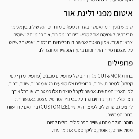
איטום מפני זליגת אור
שימוש נוסף המתאפשר בעזרת ספוגים מיוחדים הוא שילוב בין אטימה
סביבתית לאטימת אור למכישירים רבי מקורות אור פנימיים ליישומים
צבאיים ועוד. אפיון האטם יאפשר דו תכליתיות בו זמנית ויאפשר לשלוט
על עוצמת פיזור האור וכוונו בתוך המכשיר ומחוצה לו.
פרופילים
בחרת CUT&MOR מגוון רחב של פרופילים מובנים (פרופילי מדף לפי
קטלוג) למטרות שונות. פרופילים אלו מוצעים בגיאומטריות שונות ורבות
לפי האפיון המתאים. אפשר לקבל מוצרים אלו כמטר רץ או בכל אורך
רצוי כולל חיתוך קדחים ועוד על גבי גוף הפרופיל עצמו. באפשרותינו
להציע גם פרופילים לפי צורה אישית(CUSTOMIZE) בהתאם לדרישות
בתכן המכשיר.
חומרי הגלם מהם עשויים הפרופילים יכולים להיות
מפוליאוריטן,ניאופרן,סיליקון ספוגי או גומי ועוד.