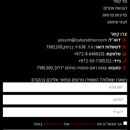
צור קשר
הנגשת אתרים
מדיניות פרטיות
תנאי שימוש
צרו קשר
דוא״ל:
yossim@cutandmor.com
למשלוח דואר:
ת.ד. 638 יד בנימין,7681200
טלפקס:
972-8-6466101+
נייד:
972-50-7305311+
כתובת:
צומת ראם-מסמיה מתחם "דלק",7981300
נשארו שאלות? השאירו פרטים ונחזור אליכם בהקדם
אני מאשר/ת את
מדיניות הפרטיות
ואת
תנאי השימוש
באתר