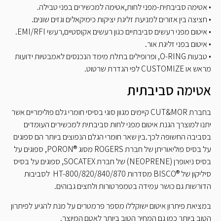
• אטימה סביבתית-מפני לחות,אטימה למכשירים בפני טבילה.
• חציצה בין אזורים למניעת זליגת יציקות כימיקאלים וגזים שונים.
• איטום מפני רעשים סביבתיים כגון רעשים אקוסטיים,רעשי EMI/RFI.
• איטום בפני זליגת אור.
• טבעות O-RING, ופרופילים בתלת מימד הנכנסים לאמבטיות ידועות
מראש או CUSTOMIZE לפי הגדרת שרטוט.
אטימה סביבתית
בחברת CUT&MOR קיימים מגוון סוגי בסיסי חומרי גלם פולימריים אשר
יתנו למוצרך הגנת איטום מפני לחות סביבתית למכשירים העומדים
בסביבה החשופה לכך.בין שאר חומרי הגלם הנפוצים ביותר הם ספוגים
על בסיס פוליאוריתן של חברת ROGERS מסוג ®PORON, ספוגים על
בסיס ניאופרן (NEOPRENE) של חברת SOCATEX, ספוגים על בסיס
סיליקון של ®BISCO מסדרות HT-800/820/840/870 לסביבות
הדורשות גם כושר עמידה בטמפרטורות ולחצים גבוהים.
במציאת פיתרון איטום ישוקללו מספר פרמטרים על מנת להגיע לפיתרון
הטוב ביותר כמו גם המחיר הטוב ביותר לאטם המיוצר.