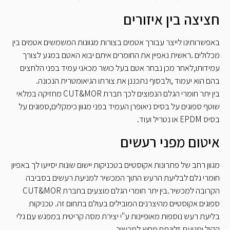
חציצה בין איזורים
באפשרותינו לייצר עבורך אטמים בצורות מגוונות המשמשים אטמים בין
מכלולים .ראשית נאפיין את החומרים איתם יבוא האטם במגע לצורך
עמידותו,לאחר מכן נבחר אטם בעל כושר מכאני עמיד בפני הלחצים
בהם הוא יעמוד ,ולבסוף נתכננן את צורתו הגיאומטרית הנכונה.
בין יתר חומרי הגלם הנפוצים לכך חברת CUT&MOR מחזיקה במלאי
שוטף ספוגים על בסיס ניאופרן העמיד בפני מגוון כימקלים,ספוגים על
בסיס EPDM או נטריל ועוד.
איטום מפני רעשים
מגוון רחב של פתרונות אקוסטיים בטכניקות יישום שונות יסייעו לך באפיון
חומרי גלם לבליעת הרעש התוך המכשיר למניעת רעשים בסביבה
הקרובה למכשיר.בין יתר חומרי הגלם מוצעים בחברת CUT&MOR
ספוגים אקוסטיים מהיצרנים המובילים בעולם בתחום זה. טכניקות
בליעת רעש נוספות מאופיינות ע"י יצירת מסה קריטית במפגש עם גלי
הקול ומניעת זליגתם מחוץ למכשיר.